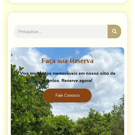
Pesquis
Pesquisar
Faça sua Reserva
Viva momentos memoráveis em nosso sítio de
eventos. Reserve agora!
Fale Conosco