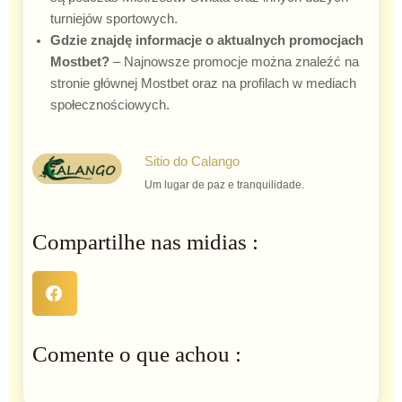
turniejów sportowych.
Gdzie znajdę informacje o aktualnych promocjach
Mostbet?
– Najnowsze promocje można znaleźć na
stronie głównej Mostbet oraz na profilach w mediach
społecznościowych.
Sitio do Calango
Um lugar de paz e tranquilidade.
Compartilhe nas midias :
Comente o que achou :