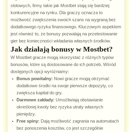
slotowych, firmy takie jak Mostbet stają się bardziej
konkurencyjne na rynku. Dla graczy oznacza to
możliwość zwiększenia swoich szans na wygraną bez
dodatkowego ryzyka finansowego. Kluczowym aspektem
jest również to, że bonusy pozwalają na przetestowanie
gier bez konieczności wkładania własnych środków.
Jak działają bonusy w Mostbet?
W Mostbet gracze mogą skorzystać z różnych typów
bonusów, które są dostosowane do ich potrzeb. Wśród
dostępnych opcji wyróżniamy:
Bonus powitalny:
Nowi gracze mogą otrzymać
dodatkowe środki na swoje pierwsze depozyty, co
zwiększa kapitał do gry.
Darmowe zakłady:
Umożliwiają obstawianie
określonej kwoty bez ryzyka utraty własnych
pieniędzy.
Free spiny:
Dają możliwość zagrania na automatach
bez ponoszenia kosztów, co jest szczególnie