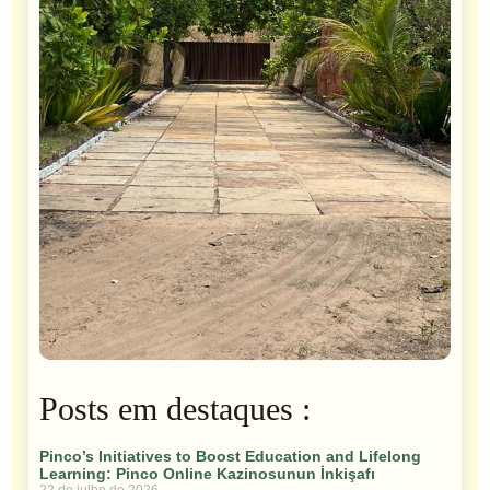
Posts em destaques :
Pinco’s Initiatives to Boost Education and Lifelong
Learning: Pinco Online Kazinosunun İnkişafı
22 de julho de 2026