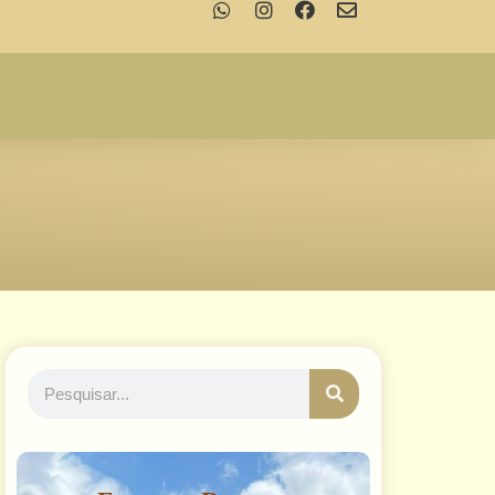
Pesquisar
Pesquisar