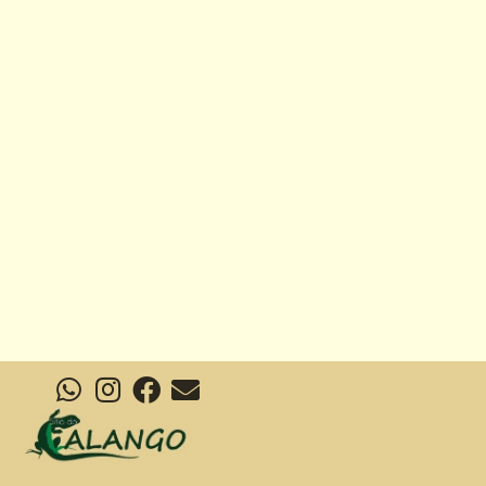
W
I
F
E
h
n
a
n
a
s
c
v
t
t
e
e