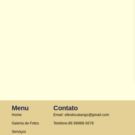
Menu
Contato
Home
Email: sitiodocalango@gmail.com​
Galeria de Fotos
Telefone:86 99988-5678
Serviços