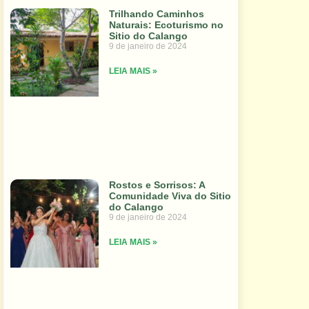
Trilhando Caminhos
Naturais: Ecoturismo no
Sitio do Calango
9 de janeiro de 2024
LEIA MAIS »
Rostos e Sorrisos: A
Comunidade Viva do Sitio
do Calango
9 de janeiro de 2024
LEIA MAIS »