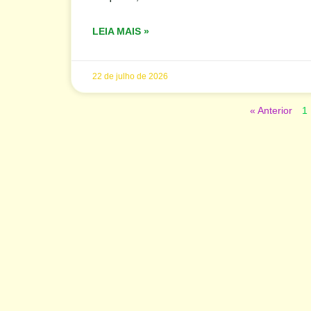
LEIA MAIS »
22 de julho de 2026
« Anterior
1