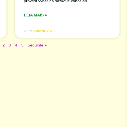
provést výběr na sázkové kanceláři
LEIA MAIS »
21 de julho de 2026
2
3
4
5
Seguinte »