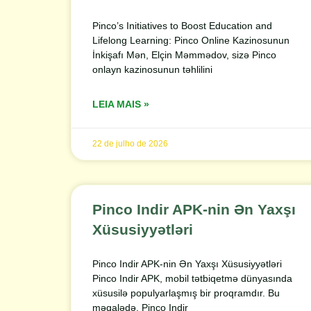
Pinco’s Initiatives to Boost Education and
Lifelong Learning: Pinco Online Kazinosunun
İnkişafı Mən, Elçin Məmmədov, sizə Pinco
onlayn kazinosunun təhlilini
LEIA MAIS »
22 de julho de 2026
Pinco Indir APK-nin Ən Yaxşı
Xüsusiyyətləri
Pinco Indir APK-nin Ən Yaxşı Xüsusiyyətləri
Pinco Indir APK, mobil tətbiqetmə dünyasında
xüsusilə populyarlaşmış bir proqramdır. Bu
məqalədə, Pinco Indir