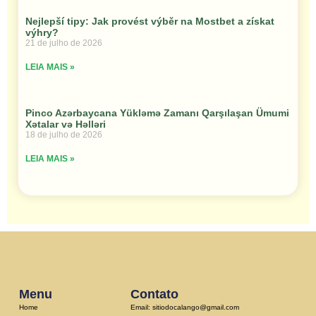
Nejlepší tipy: Jak provést výběr na Mostbet a získat
výhry?
21 de julho de 2026
LEIA MAIS »
Pinco Azərbaycana Yükləmə Zamanı Qarşılaşan Ümumi
Xətalar və Həlləri
18 de julho de 2026
LEIA MAIS »
Menu
Contato
Home
Email: sitiodocalango@gmail.com​