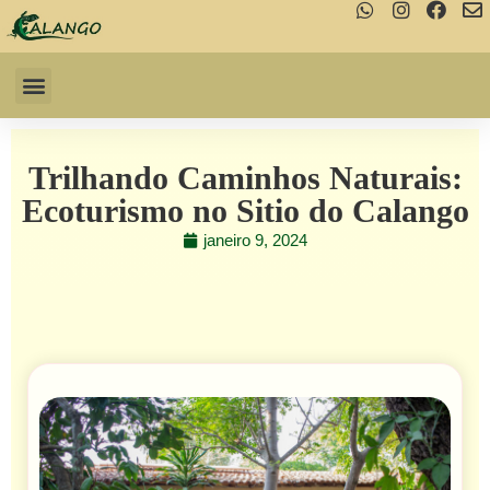
Ir
para
o
Menu
Galeria de Fotos
Sobre nós
Fale conosco
conteúdo
Trilhando Caminhos Naturais:
Ecoturismo no Sitio do Calango
janeiro 9, 2024